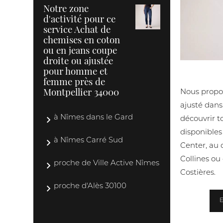
Notre zone
d'activité pour ce
service Achat de
chemises en coton
ou en jeans coupe
droite ou ajustée
pour homme et
Levi’s - B
femme près de
Montpellier 34000
Nous propos
ajusté dans
à Nîmes dans le Gard
découvrir t
disponibles
à Nîmes Carré Sud
Center, au 
Collines ou
proche de Ville Active Nîmes
Costières.
proche d'Alès 30100