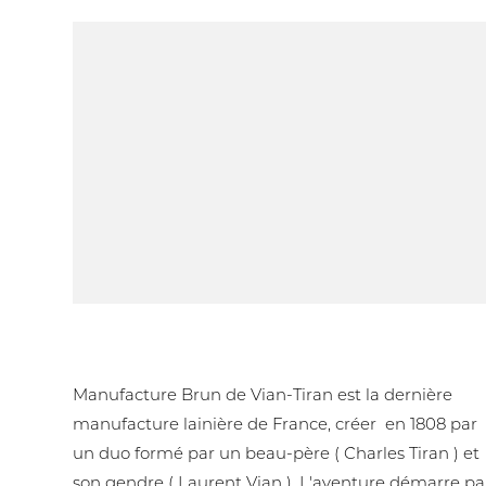
Manufacture Brun de Vian-Tiran Lainier
84800 L'Isle-sur-la-Sorgue.
Manufacture Brun de Vian-Tiran est la dernière
manufacture lainière de France, créer en 1808 par
un duo formé par un beau-père ( Charles Tiran ) et
son gendre ( Laurent Vian ). L'aventure démarre pa