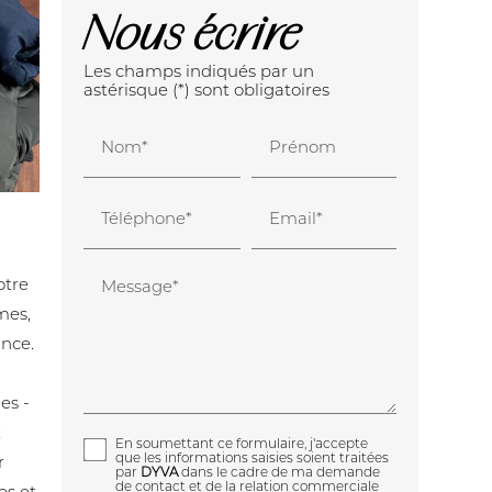
Nous écrire
Les champs indiqués par un
astérisque (*) sont obligatoires
Nom*
Prénom
Téléphone*
Email*
tés
otre
Message*
mes,
ance.
es -
x
En soumettant ce formulaire, j'accepte
que les informations saisies soient traitées
r
par
DYVA
dans le cadre de ma demande
de contact et de la relation commerciale