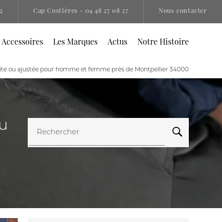
2
Cap Costières
- 04 48 27 08 27
Nous contacter
 Accessoires
Les Marques
Actus
Notre Histoire
oite ou ajustée pour homme et femme près de Montpellier 34000
ou
Rechercher