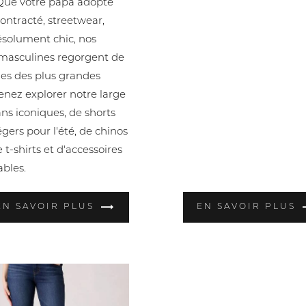
 Que votre papa adopte
ontracté, streetwear,
ésolument chic, nos
 masculines regorgent de
ues des plus grandes
nez explorer notre large
ans iconiques, de shorts
gers pour l'été, de chinos
 t-shirts et d'accessoires
bles.
EN SAVOIR PLUS
EN SAVOIR PLUS