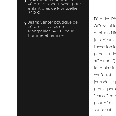
vêtements sportswear pour
Idées cade
enfant près de Montpellier
pères
34000
Fête des Pè
Jeans Center boutique de
Offrez-lui l
vêtements près de
Montpellier 34000 pour
denim à Nî
homme et femme
juin, c’est 
l’occasion i
papas et de
affection. 
faire plaisi
confortable
journée si s
prêt-à-port
Jeans Cent
pour dénich
saura subli