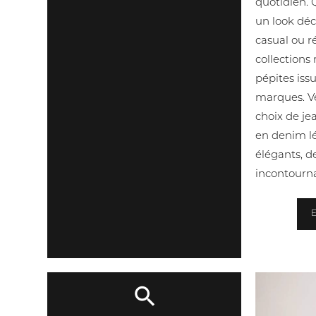
quotidien.
un look déc
casual ou r
collections
pépites iss
marques. Ve
choix de je
en denim lé
élégants, de
incontourna