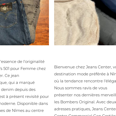
1
Bombers Original - Nouveau
Hommes / Femmes !
'essence de l'originalité
Bienvenue chez Jeans Center, v
i's 501 pour Femme chez
destination mode préférée à Nî
r. Ce jean
où la tendance rencontre l'élég
ue, qui a marqué
Nous sommes ravis de vous
du denim depuis des
présenter nos dernières merveill
est à présent revisité pour
les Bombers Original. Avec deu
oderne. Disponible dans
adresses pratiques, Jeans Cente
ues de Nîmes au centre