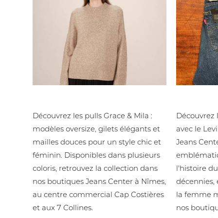
Grace & Mila - Les pulls
Levi's - 50
Découvrez les pulls Grace & Mila :
Découvrez l
modèles oversize, gilets élégants et
avec le Lev
mailles douces pour un style chic et
Jeans Cente
féminin. Disponibles dans plusieurs
emblématiq
coloris, retrouvez la collection dans
l'histoire 
nos boutiques Jeans Center à Nîmes,
décennies, 
au centre commercial Cap Costières
la femme m
et aux 7 Collines.
nos boutiq