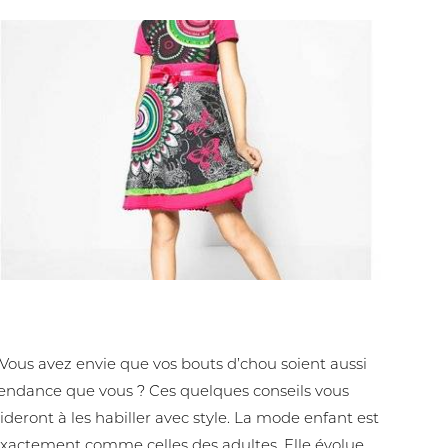
ne mode enfant tendance et confortable Blog
mode femme, homme, enfant France.
ous avez envie que vos bouts d’chou soient aussi
endance que vous ? Ces quelques conseils vous
ideront à les habiller avec style. La mode enfant est
xactement comme celles des adultes. Elle évolue