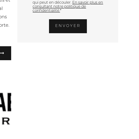
es et
qui peut en découler.
En savoir plus en
consultant notre politique de
al
confidentialité.
*
ons
orte.