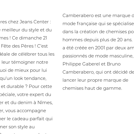
aux pour la fête des
Camberabero
Camberabero est une marque 
res chez Jeans Center :
mode française qui se spécialis
e meilleur du style et du
dans la création de chemises po
mes ! Ce dimanche 21
hommes depuis plus de 20 ans. 
la Fête des Pères ! C’est
a été créée en 2001 par deux am
déale de célébrer tous les
passionnés de mode masculine,
 leur témoigner notre
Philippe Gaberel et Bruno
Quoi de mieux pour lui
Camberabero, qui ont décidé d
r qu'un look tendance,
lancer leur propre marque de
 et durable ? Pour cette
chemises haut de gamme.
péciale, votre expert du
er et du denim à Nîmes,
er, vous accompagne
er le cadeau parfait qui
mer son style au