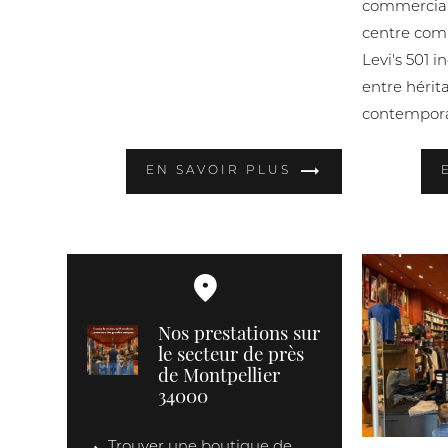
commercial
centre comm
Levi's 501 i
entre hérita
contempora
EN SAVOIR PLUS
Nos prestations sur
le secteur de près
de Montpellier
34000
Trouver une boutique de