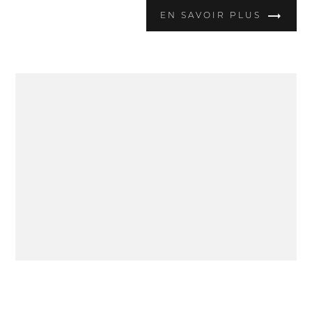
EN SAVOIR PLUS
SOLDES D’ÉTÉ CHEZ JEANS CENTER des 7
Collines !