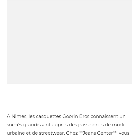
Nouvelle marque disponible chez Jeans Center :
les casquettes Goorin Bros patchs animaliers
brodés
À Nîmes, les casquettes Goorin Bros connaissent un
succès grandissant auprès des passionnés de mode
urbaine et de streetwear. Chez **Jeans Center**, vous