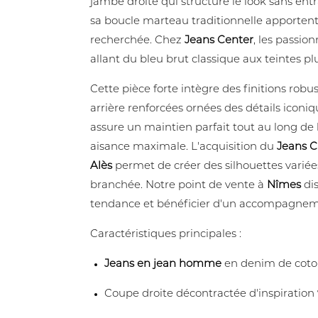
jambe droite qui structure le look sans ent
sa boucle marteau traditionnelle apporte
recherchée. Chez
Jeans Center
, les passi
allant du bleu brut classique aux teintes plu
Cette pièce forte intègre des finitions rob
arrière renforcées ornées des détails iconiq
assure un maintien parfait tout au long de l
aisance maximale. L'acquisition du
Jeans C
Alès
permet de créer des silhouettes variées 
branchée. Notre point de vente à
Nîmes
dis
tendance et bénéficier d'un accompagnem
Caractéristiques principales :
Jeans en jean homme
en denim de coton
Coupe droite décontractée d'inspiration