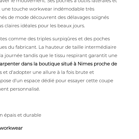
raver le mouvement. Ses poches à outils latérales et
nt une touche workwear indémodable très
onnés de mode découvrent des délavages soignés
s claires idéales pour les beaux jours.
ustes comme des triples surpiqûres et des poches
ues du fabricant. La hauteur de taille intermédiaire
a journée tandis que le tissu respirant garantit une
arpenter dans la boutique situé à Nimes proche de
et d'adopter une allure à la fois brute et
pose d'un espace dédié pour essayer cette coupe
ent personnalisé.
 épais et durable
workwear