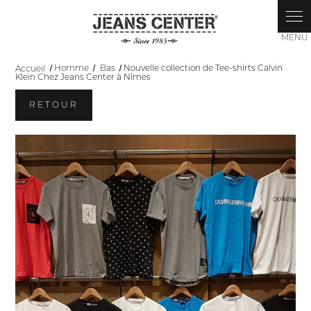
Panneau de gestion des cookies
Accueil
Homme
Bas
Nouvelle collection de Tee-shirts Calvin
Klein Chez Jeans Center à Nîmes
RETOUR